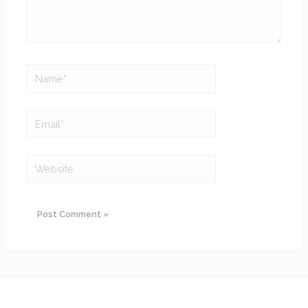
Name*
Email*
Website