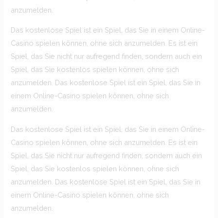
anzumelden.
Das kostenlose Spiel ist ein Spiel, das Sie in einem Online-
Casino spielen können, ohne sich anzumelden. Es ist ein
Spiel, das Sie nicht nur aufregend finden, sondern auch ein
Spiel, das Sie kostenlos spielen können, ohne sich
anzumelden. Das kostenlose Spiel ist ein Spiel, das Sie in
einem Online-Casino spielen können, ohne sich
anzumelden.
Das kostenlose Spiel ist ein Spiel, das Sie in einem Online-
Casino spielen können, ohne sich anzumelden. Es ist ein
Spiel, das Sie nicht nur aufregend finden, sondern auch ein
Spiel, das Sie kostenlos spielen können, ohne sich
anzumelden. Das kostenlose Spiel ist ein Spiel, das Sie in
einem Online-Casino spielen können, ohne sich
anzumelden.