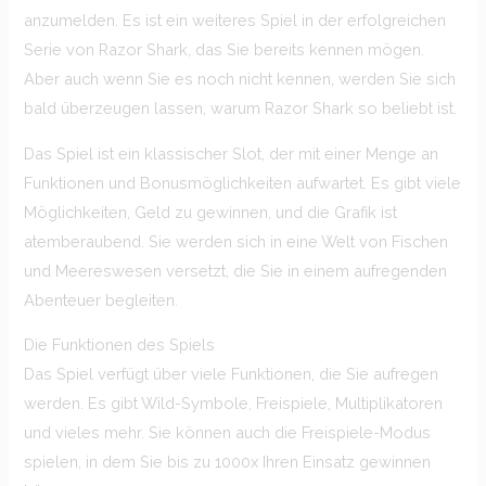
anzumelden. Es ist ein weiteres Spiel in der erfolgreichen
Serie von Razor Shark, das Sie bereits kennen mögen.
Aber auch wenn Sie es noch nicht kennen, werden Sie sich
bald überzeugen lassen, warum Razor Shark so beliebt ist.
Das Spiel ist ein klassischer Slot, der mit einer Menge an
Funktionen und Bonusmöglichkeiten aufwartet. Es gibt viele
Möglichkeiten, Geld zu gewinnen, und die Grafik ist
atemberaubend. Sie werden sich in eine Welt von Fischen
und Meereswesen versetzt, die Sie in einem aufregenden
Abenteuer begleiten.
Die Funktionen des Spiels
Das Spiel verfügt über viele Funktionen, die Sie aufregen
werden. Es gibt Wild-Symbole, Freispiele, Multiplikatoren
und vieles mehr. Sie können auch die Freispiele-Modus
spielen, in dem Sie bis zu 1000x Ihren Einsatz gewinnen