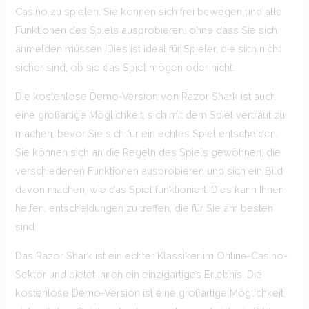
Casino zu spielen. Sie können sich frei bewegen und alle
Funktionen des Spiels ausprobieren, ohne dass Sie sich
anmelden müssen. Dies ist ideal für Spieler, die sich nicht
sicher sind, ob sie das Spiel mögen oder nicht.
Die kostenlose Demo-Version von Razor Shark ist auch
eine großartige Möglichkeit, sich mit dem Spiel vertraut zu
machen, bevor Sie sich für ein echtes Spiel entscheiden.
Sie können sich an die Regeln des Spiels gewöhnen, die
verschiedenen Funktionen ausprobieren und sich ein Bild
davon machen, wie das Spiel funktioniert. Dies kann Ihnen
helfen, entscheidungen zu treffen, die für Sie am besten
sind.
Das Razor Shark ist ein echter Klassiker im Online-Casino-
Sektor und bietet Ihnen ein einzigartiges Erlebnis. Die
kostenlose Demo-Version ist eine großartige Möglichkeit,