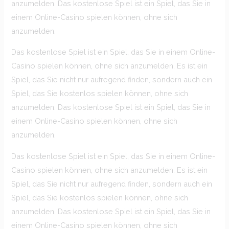
anzumelden. Das kostenlose Spiel ist ein Spiel, das Sie in
einem Online-Casino spielen können, ohne sich
anzumelden.
Das kostenlose Spiel ist ein Spiel, das Sie in einem Online-
Casino spielen können, ohne sich anzumelden. Es ist ein
Spiel, das Sie nicht nur aufregend finden, sondern auch ein
Spiel, das Sie kostenlos spielen können, ohne sich
anzumelden. Das kostenlose Spiel ist ein Spiel, das Sie in
einem Online-Casino spielen können, ohne sich
anzumelden.
Das kostenlose Spiel ist ein Spiel, das Sie in einem Online-
Casino spielen können, ohne sich anzumelden. Es ist ein
Spiel, das Sie nicht nur aufregend finden, sondern auch ein
Spiel, das Sie kostenlos spielen können, ohne sich
anzumelden. Das kostenlose Spiel ist ein Spiel, das Sie in
einem Online-Casino spielen können, ohne sich