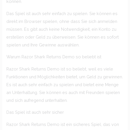
können.
Das Spiel ist auch sehr einfach zu spielen. Sie können es
direkt im Browser spielen, ohne dass Sie sich anmelden
müssen. Es gibt auch keine Notwendigkeit, ein Konto zu
erstellen oder Geld zu überweisen. Sie können es sofort
spielen und Ihre Gewinne auswählen.
Warum Razor Shark Returns Demo so beliebt ist
Razor Shark Returns Demo ist so beliebt, weil es viele
Funktionen und Möglichkeiten bietet, um Geld zu gewinnen.
Es ist auch sehr einfach zu spielen und bietet eine Menge
an Unterhaltung. Sie können es auch mit Freunden spielen
und sich aufregend unterhalten.
Das Spiel ist auch sehr sicher
Razor Shark Returns Demo ist ein sicheres Spiel, das von