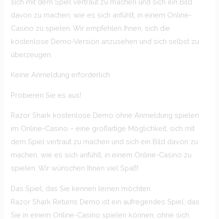
sich mit dem Spiel vertraut zu machen und sich ein Bild
davon zu machen, wie es sich anfühlt, in einem Online-
Casino zu spielen. Wir empfehlen Ihnen, sich die
kostenlose Demo-Version anzusehen und sich selbst zu
überzeugen.
Keine Anmeldung erforderlich
Probieren Sie es aus!
Razor Shark kostenlose Demo ohne Anmeldung spielen
im Online-Casino – eine großartige Möglichkeit, sich mit
dem Spiel vertraut zu machen und sich ein Bild davon zu
machen, wie es sich anfühlt, in einem Online-Casino zu
spielen. Wir wünschen Ihnen viel Spaß!
Das Spiel, das Sie kennen lernen möchten
Razor Shark Returns Demo ist ein aufregendes Spiel, das
Sie in einem Online-Casino spielen können, ohne sich