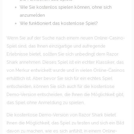
Wie Sie kostenlos spielen können, ohne sich
anzumelden
Wie funktioniert das kostenlose Spiel?
Wenn Sie auf der Suche nach einem neuen Online-Casino-
Spiel sind, das Ihnen einzigartige und aufregende
Erlebnisse bietet, sollten Sie sich unbedingt dem Razor
Shark annehmen. Dieses Spiel ist ein echter Klassiker, das
von Merkur entwickelt wurde und in vielen Online-Casinos
erhältlich ist. Aber bevor Sie sich für ein echtes Spiel
entscheiden, können Sie sich auch für die kostenlose
Demo-Version entscheiden, die Ihnen die Möglichkeit gibt,
das Spiel ohne Anmeldung zu spielen.
Die kostenlose Demo-Version von Razor Shark bietet
Ihnen die Möglichkeit, das Spiel zu testen und sich ein Bild
davon zu machen, wie es sich anfühlt, in einem Online-