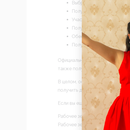
Выбрать из более 1000 игр
Получить доступ к функция
Участвовать в турнирах и
Получать бонусы и промо
Обеспечить безопасность 
Получать поддержку от к
Официальный сайт Mostbet – это
также получать обновления о с
В целом, официальный сайт Most
получить доступ к функциям, ко
Если вы еще не зарегистрировал
Рабочее зеркало Mostbet: досту
Рабочее зеркало Mostbet – это