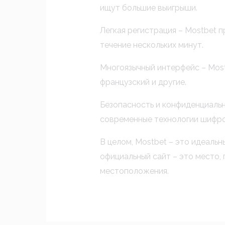
ищут большие выигрыши.
Легкая регистрация – Mostbet п
течение нескольких минут.
Многоязычный интерфейс – Mostb
французский и другие.
Безопасность и конфиденциальн
современные технологии шифро
В целом, Mostbet – это идеальн
официальный сайт – это место, 
местоположения.