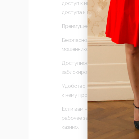
доступ к играм и функциям каз
доступа к казино, даже в случа
Преимущества использования ра
Безопасность: Рабочее зеркало
мошенников и хакеров.
Доступность: Рабочее зеркало 
заблокирован.
Удобство: Рабочее зеркало Mos
к нему простым и быстрым.
Если вам нужно доступ к Mostb
рабочее зеркало Mostbet. Это 
казино.