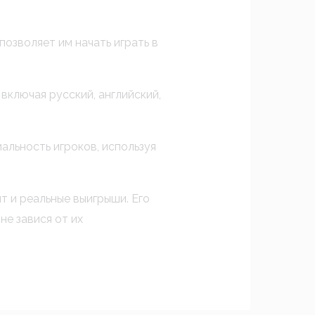
позволяет им начать играть в
включая русский, английский,
альность игроков, используя
т и реальные выигрыши. Его
не завися от их