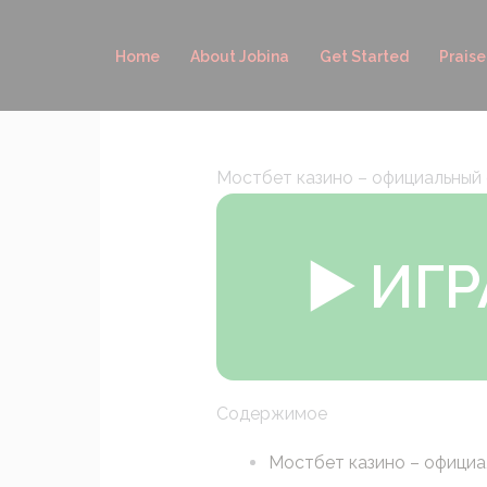
Skip
to
Home
About Jobina
Get Started
Praise
content
Мостбет казино – официальный 
▶️ ИГ
Содержимое
Мостбет казино – официа