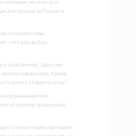
 компании, ее услугах и
ым для игроков из России и
оим пользователям
et – это ваш выбор.
ы и развлечений. Здесь они
и прогрессивные игры. Кроме
ость делать ставки на спорт.
ких ограничений или
 способ игроков продолжать
 доступаться играм и функциям