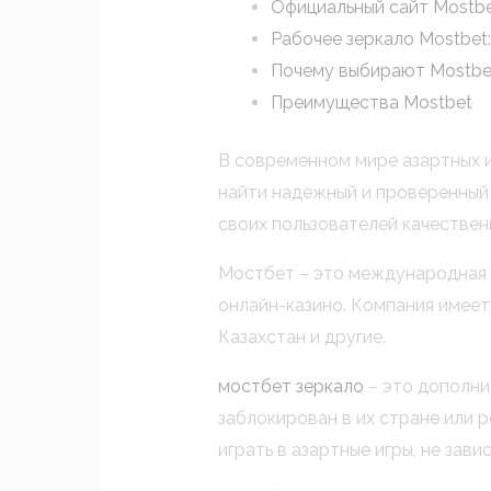
Официальный сайт Mostbet
Рабочее зеркало Mostbet:
Почему выбирают Mostbet
Преимущества Mostbet
В современном мире азартных и
найти надежный и проверенный 
своих пользователей качествен
Мостбет – это международная к
онлайн-казино. Компания имеет 
Казахстан и другие.
мостбет зеркало
– это дополни
заблокирован в их стране или р
играть в азартные игры, не зав