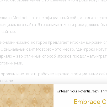
фических ограничений. Это означает, что игроки могут игр
.
ркало Mostbet – это не официальный сайт, а только зерк
официального сайта. Это означает, что игроки должны бы
 сайтом.
ое онлайн-казино, которое предлагает игрокам широкий с
. Официальный сайт Mostbet – это место, где игроки могут
зеркало – это отличный способ игроков продолжать играть
ограничений.
орожны и не путать рабочее зеркало с официальным сайт
нников.
Unleash Your Potential with 'Thri
туп к играм и функциям
 место, где игроки могут:
Embrace C