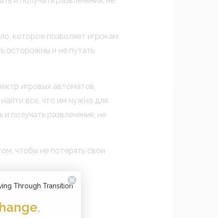
ать и получать развлечения, не
ало, которое позволяет игрокам
ть осторожны и не путать
пектр игровых автоматов,
 найти все, что им нужно для
 и получать развлечения, не
ом, чтобы не потерять свои
ving Through Transition'
hange
,