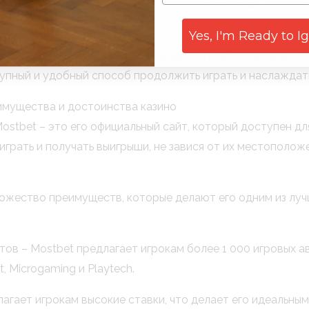
stbet – это идеальный выбор для пользователей, которые
ки официального сайта.
Yes, I'm Ready to I
 доступ к Mostbet, но официальный сайт заблокирован, и
тупный и удобный способ продолжить играть и наслаждат
имущества и достоинства казино
stbet – это его официальный сайт, который доступен для
 играть и получать выигрыши, не завися от их местополож
ожество преимуществ, которые делают его одним из лучш
ов – Mostbet предлагает игрокам более 1 000 игровых 
, Microgaming и Playtech.
лагает игрокам высокие ставки, что делает его идеальны