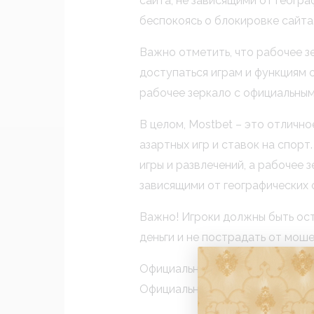
сайта, не зависящими от геогра
беспокоясь о блокировке сайта
Важно отметить, что рабочее зе
доступаться играм и функциям 
рабочее зеркало с официальным
В целом, Mostbet – это отличн
азартных игр и ставок на спорт
игры и развлечений, а рабочее 
зависящими от географических 
Важно! Игроки должны быть ост
деньги и не пострадать от моше
Официальный сайт Mostbet: дос
Официальный сайт Mostbet – это